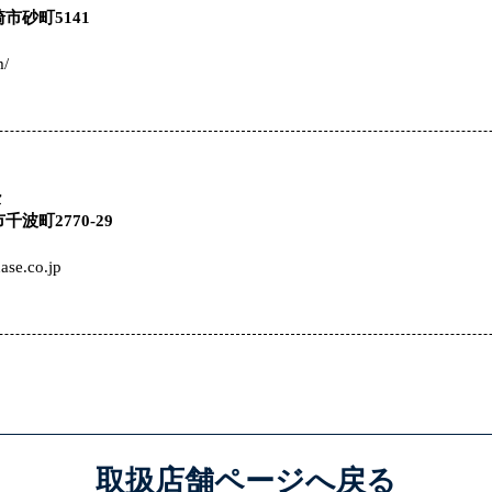
崎市砂町5141
m/
セ
千波町2770-29
nase.co.jp
取扱店舗ページへ戻る