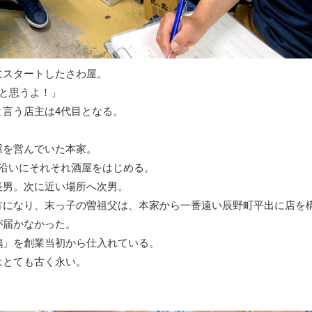
にスタートしたさわ屋。
ると思うよ！」
と言う店主は4代目となる。
屋を営んでいた本家。
道沿いにそれそれ酒屋をはじめる。
長男。次に近い場所へ次男。
方になり、末っ子の曽祖父は、本家から一番遠い辰野町平出に店を
が届かなかった。
鶴」を創業当初から仕入れている。
はとても古く永い。