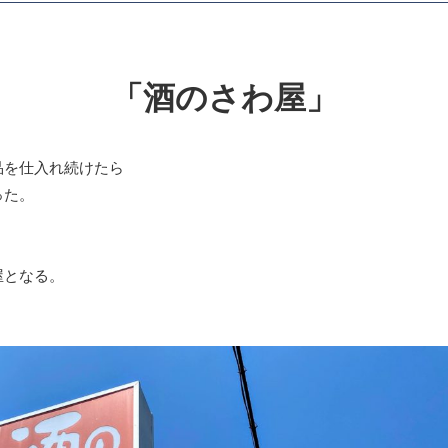
「酒のさわ屋」
品を仕入れ続けたら
った。
屋となる。