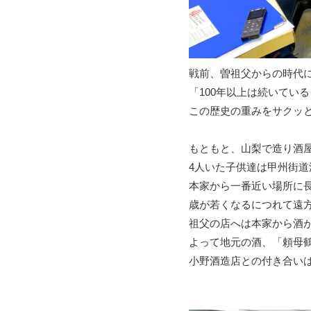
戦前、曽祖父からの時代
「100年以上は続いてい
この歴史の重みをサクッ
もともと、山梨で造り酒
4人いた子供達は甲州街
本家から一番近い場所に
歳が若くなるにつれて遠
祖父の店へは本家から酒
よって地元の酒、「頼母
小野酒造店との付き合い