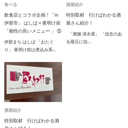
食べる
酒屋紹介
飲食店とコラボ企画！「in
特別取材 行けばわかる酒
伊那市」 はしば × 夜明け前
屋さん紹介！
「相性の良いメニュー 」 ⑤
「酒舗 清水屋」 「信念のあ
る蔵元に信...
伊那まち はしば 「おたぐ
り」 夜明け前は煮込み系...
酒屋紹介
特別取材 行けばわかる酒